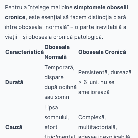
Pentru a înțelege mai bine
simptomele oboselii
cronice
, este esențial să facem distincția clară
între oboseala “normală” – o parte inevitabilă a
vieții – și oboseala cronică patologică.
Oboseala
Caracteristică
Oboseala Cronică
Normală
Temporară,
Persistentă, durează
dispare
Durată
> 6 luni, nu se
după odihnă
ameliorează
sau somn
Lipsa
somnului,
Complexă,
Cauză
efort
multifactorială,
fizic/mental
adesea inexplicabilă