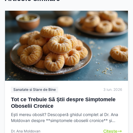
Sanatate si Stare de Bine
3 iun. 2026
Tot ce Trebuie Să Știi despre Simptomele
Oboselii Cronice
Ești mereu obosit? Descoperă ghidul complet al Dr. Ana
Moldovan despre **simptomele oboselii cronice** și
învață cum să le recunoști. Află când e momentul să
Citeste
Dr. Ana Moldovan