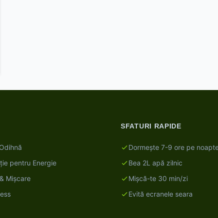
SFATURI RAPIDE
Odihnă
Dormește 7-9 ore pe noapt
ție pentru Energie
Bea 2L apă zilnic
i & Mișcare
Mișcă-te 30 min/zi
ness
Evită ecranele seara