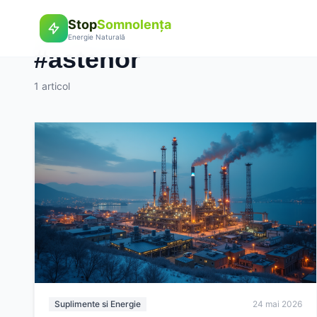
Stop
Somnolența
Eticheta
Energie Naturală
#astenor
1 articol
Suplimente si Energie
24 mai 2026