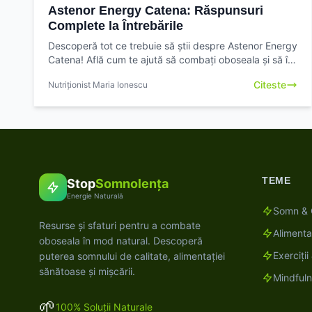
Astenor Energy Catena: Răspunsuri
Complete la Întrebările
Descoperă tot ce trebuie să știi despre Astenor Energy
Catena! Află cum te ajută să combați oboseala și să îți
crești vitalitatea. Citește ghidul complet și ia
Citeste
Nutriționist Maria Ionescu
TEME
Stop
Somnolența
Energie Naturală
Somn & 
Resurse și sfaturi pentru a combate
Alimenta
oboseala în mod natural. Descoperă
Exerciți
puterea somnului de calitate, alimentației
sănătoase și mișcării.
Mindful
🌱
100% Soluții Naturale