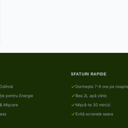
SFATURI RAPIDE
Odihnă
Dormește 7-9 ore pe noapt
ție pentru Energie
Bea 2L apă zilnic
i & Mișcare
Mișcă-te 30 min/zi
ness
Evită ecranele seara