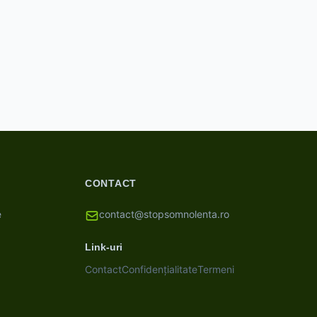
CONTACT
e
contact@stopsomnolenta.ro
Link-uri
Contact
Confidențialitate
Termeni