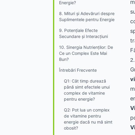
m
Energie?
s
8. Mituri și Adevăruri despre
Suplimentele pentru Energie
c
9. Potențiale Efecte
s
Secundare și Interacțiuni
t
10. Sinergia Nutrienților: De
F
Ce un Complex Este Mai
Bun?
2
G
Întrebări Frecvente
v
Q1: Cât timp durează
până simt efectele unui
m
complex de vitamine
en
pentru energie?
V
Q2: Pot lua un complex
de vitamine pentru
p
energie dacă nu mă simt
V
obosit?