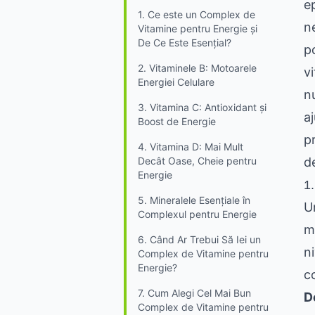
e
1. Ce este un Complex de
n
Vitamine pentru Energie și
De Ce Este Esențial?
p
2. Vitaminele B: Motoarele
v
Energiei Celulare
nu
3. Vitamina C: Antioxidant și
a
Boost de Energie
p
4. Vitamina D: Mai Mult
Decât Oase, Cheie pentru
d
Energie
1
5. Mineralele Esențiale în
U
Complexul pentru Energie
m
6. Când Ar Trebui Să Iei un
n
Complex de Vitamine pentru
Energie?
c
7. Cum Alegi Cel Mai Bun
D
Complex de Vitamine pentru