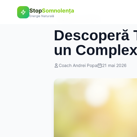
Stop
Somnolența
Energie Naturală
Suplimente si Nutritie
Descoperă T
un Comple
Coach Andrei Popa
21 mai 2026