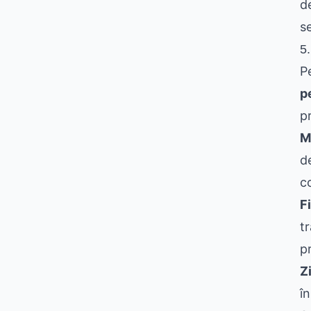
d
se
5
P
p
p
M
d
c
Fi
t
pr
Z
în