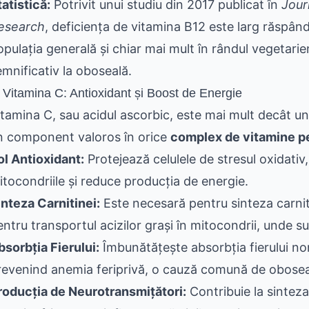
tatistică:
Potrivit unui studiu din 2017 publicat în
Jour
esearch
, deficiența de vitamina B12 este larg răspân
pulația generală și chiar mai mult în rândul vegetarieni
emnificativ la oboseală.
 Vitamina C: Antioxidant și Boost de Energie
itamina C, sau acidul ascorbic, este mai mult decât un
n component valoros în orice
complex de vitamine p
ol Antioxidant:
Protejează celulele de stresul oxidativ
itocondriile și reduce producția de energie.
inteza Carnitinei:
Este necesară pentru sinteza carnit
entru transportul acizilor grași în mitocondrii, unde su
bsorbția Fierului:
Îmbunătățește absorbția fierului no
revenind anemia feriprivă, o cauză comună de obosea
roducția de Neurotransmițători:
Contribuie la sintez