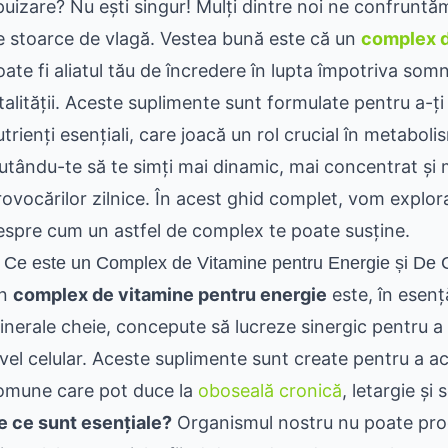
puizare? Nu ești singur! Mulți dintre noi ne confruntăm
e stoarce de vlagă. Vestea bună este că un
complex d
oate fi aliatul tău de încredere în lupta împotriva som
italității. Aceste suplimente sunt formulate pentru a-ți
trienți esențiali, care joacă un rol crucial în metaboli
jutându-te să te simți mai dinamic, mai concentrat și m
rovocărilor zilnice. În acest ghid complet, vom explo
espre cum un astfel de complex te poate susține.
. Ce este un Complex de Vitamine pentru Energie și De 
n
complex de vitamine pentru energie
este, în esenț
inerale cheie, concepute să lucreze sinergic pentru a
ivel celular. Aceste suplimente sunt create pentru a ac
omune care pot duce la
oboseală cronică
, letargie ș
e ce sunt esențiale?
Organismul nostru nu poate prod