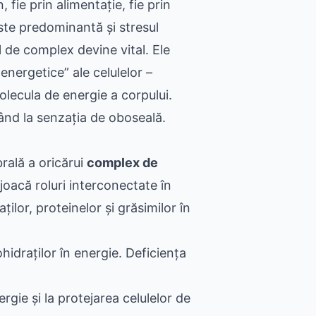
 fie prin alimentație, fie prin
ste predominantă și stresul
l de complex devine vital. Ele
energetice” ale celulelor –
lecula de energie a corpului.
ând la senzația de oboseală.
rală a oricărui
complex de
 joacă roluri interconectate în
ilor, proteinelor și grăsimilor în
idraților în energie. Deficiența
rgie și la protejarea celulelor de