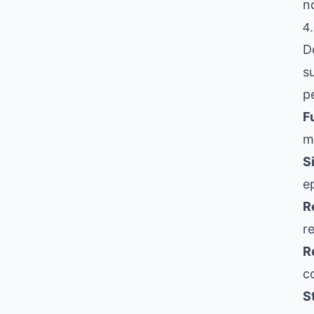
n
4
D
s
p
F
m
S
e
R
re
R
c
S