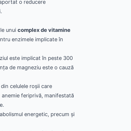
raportat o reducere
.
le unui
complex de vitamine
ntru enzimele implicate în
iul este implicat în peste 300
iența de magneziu este o cauză
in celulele roșii care
la anemie feriprivă, manifestată
e.
tabolismul energetic, precum și