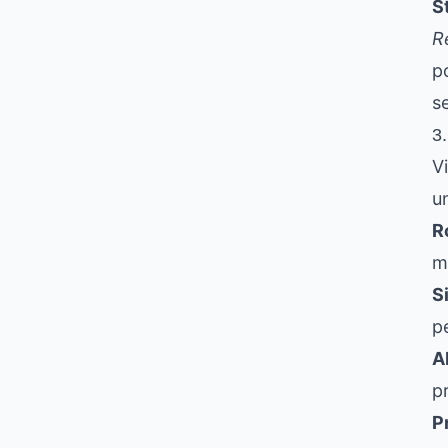
S
R
po
s
3.
V
u
R
m
S
p
A
p
P