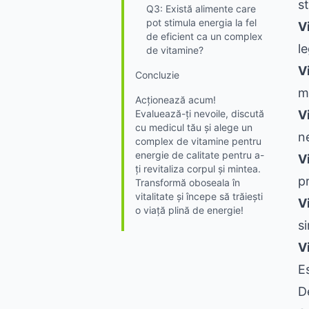
st
Q3: Există alimente care
pot stimula energia la fel
V
de eficient ca un complex
l
de vitamine?
V
Concluzie
m
Acționează acum!
Evaluează-ți nevoile, discută
V
cu medicul tău și alege un
n
complex de vitamine pentru
energie de calitate pentru a-
V
ți revitaliza corpul și mintea.
p
Transformă oboseala în
vitalitate și începe să trăiești
V
o viață plină de energie!
s
V
E
D