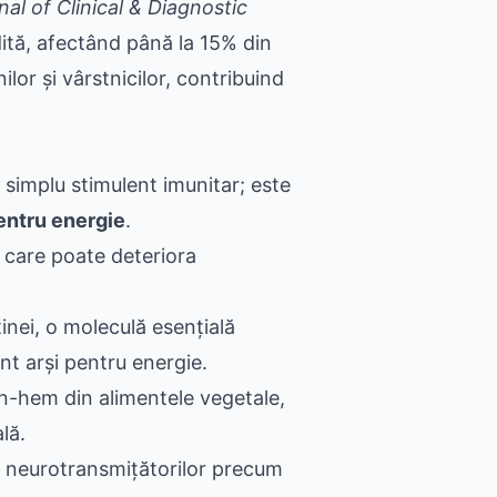
nal of Clinical & Diagnostic
dită, afectând până la 15% din
lor și vârstnicilor, contribuind
 simplu stimulent imunitar; este
entru energie
.
, care poate deteriora
inei, o moleculă esențială
nt arși pentru energie.
n-hem din alimentele vegetale,
lă.
a neurotransmițătorilor precum