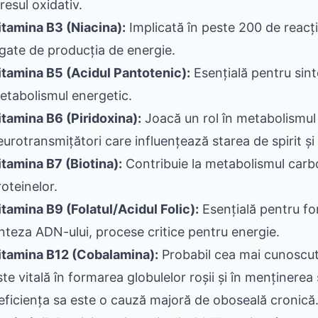
resul oxidativ.
itamina B3 (Niacina):
Implicată în peste 200 de reacți
egate de producția de energie.
itamina B5 (Acidul Pantotenic):
Esențială pentru sint
etabolismul energetic.
itamina B6 (Piridoxina):
Joacă un rol în metabolismul 
eurotransmițători care influențează starea de spirit și
itamina B7 (Biotina):
Contribuie la metabolismul carboh
roteinelor.
itamina B9 (Folatul/Acidul Folic):
Esențială pentru for
inteza ADN-ului, procese critice pentru energie.
itamina B12 (Cobalamina):
Probabil cea mai cunoscut
ste vitală în formarea globulelor roșii și în menținerea
eficiența sa este o cauză majoră de oboseală cronică