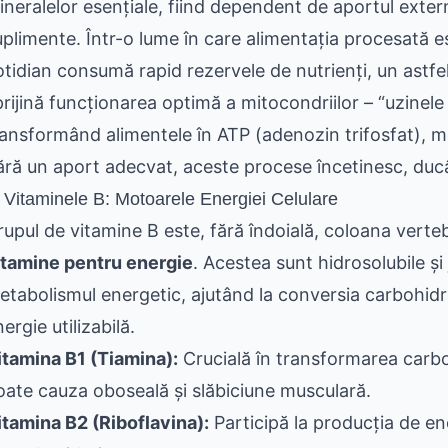
ineralelor esențiale, fiind dependent de aportul extern,
uplimente. Într-o lume în care alimentația procesată e
otidian consumă rapid rezervele de nutrienți, un astfe
prijină funcționarea optimă a mitocondriilor – “uzinele 
ransformând alimentele în ATP (adenozin trifosfat), mo
ără un aport adecvat, aceste procese încetinesc, duc
. Vitaminele B: Motoarele Energiei Celulare
rupul de vitamine B este, fără îndoială, coloana verteb
itamine pentru energie
. Acestea sunt hidrosolubile și
etabolismul energetic, ajutând la conversia carbohidraț
ergie utilizabilă.
itamina B1 (Tiamina):
Crucială în transformarea carboh
oate cauza oboseală și slăbiciune musculară.
itamina B2 (Riboflavina):
Participă la producția de ene