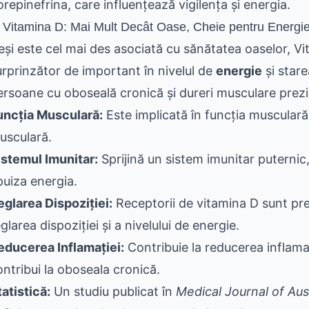
orepinefrina, care influențează vigilența și energia.
. Vitamina D: Mai Mult Decât Oase, Cheie pentru Energi
eși este cel mai des asociată cu sănătatea oaselor, Vi
urprinzător de important în nivelul de
energie
și stare
ersoane cu oboseală cronică și dureri musculare prezi
uncția Musculară:
Este implicată în funcția muscular
usculară.
istemul Imunitar:
Sprijină un sistem imunitar puternic
puiza energia.
eglarea Dispoziției:
Receptorii de vitamina D sunt prez
glarea dispoziției și a nivelului de energie.
educerea Inflamației:
Contribuie la reducerea inflama
ontribui la oboseala cronică.
tatistică:
Un studiu publicat în
Medical Journal of Aus