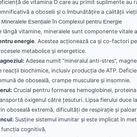
eficiență de vitamina D care au primit suplimente au 
mnificativă a oboselii și o îmbunătățire a calității vieții
. Mineralele Esențiale în Complexul pentru Energie
e lângă vitamine, mineralele sunt componente vitale a
entru energie
. Acestea acționează ca și co-factori pe
rocesele metabolice și energetice.
agneziul:
Adesea numit “mineralul anti-stres”, magnez
e reacții biochimice, inclusiv producția de ATP. Defic
omună de oboseală, crampe musculare și insomnie.
erul:
Crucial pentru formarea hemoglobinei, proteina d
ransportă oxigenul către țesuturi. Lipsa fierului duce 
in oboseală extremă, dificultăți de respirație și paloar
incul:
Susține sistemul imunitar și este implicat în me
 funcția cognitivă.